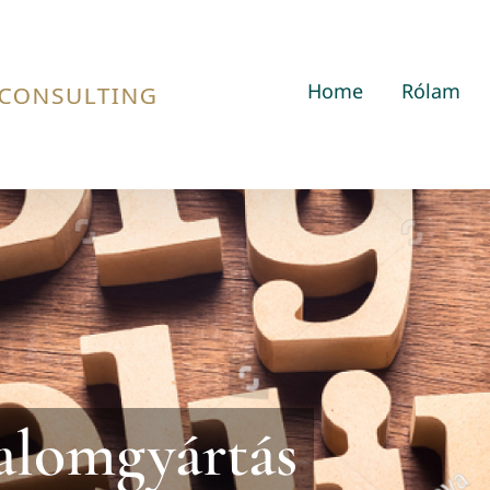
Home
Rólam
talomgyártás