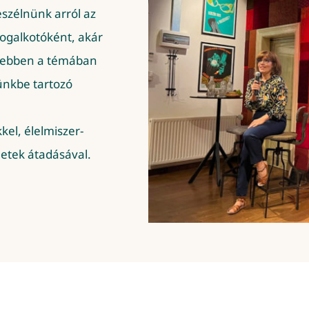
eszélnünk arról az
jogalkotóként, akár
t ebben a témában
ünkbe tartozó
kel, élelmiszer-
netek átadásával.