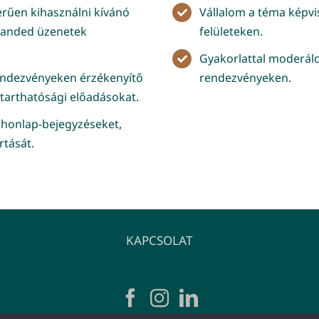
erűen kihasználni kívánó
Vállalom a téma képv
randed üzenetek
felületeken.
Gyakorlattal moderálo
 rendezvényeken érzékenyítő
rendezvényeken.
ntarthatósági előadásokat.
, honlap-bejegyzéseket,
rtását.
KAPCSOLAT